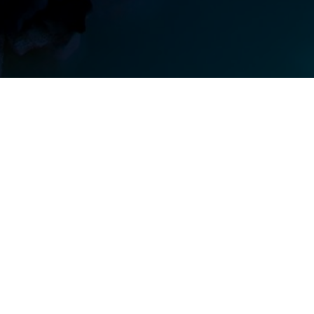
Приемная комиссия
+7(499) 650-77-07
priem@open-college.ru
»
109316, г.Москва, Волгоградский проспект, дом
32, корпус 5
я:
Контакты Открытой Академии
+7 (495) 286-99-22
academy@open-college.ru
115088 г.Москва, ул. Угрешская, дом 14 строение 1