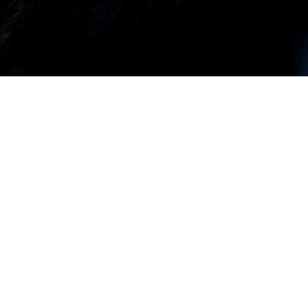
© 2016-2026 ЧПОУ «Московский городской открытый колледж
Лицензия: №Л035-01298-77/00181864 от 07 августа 2019 г. Аккредитаци
№А007-01298-77/01191849 от 22 мая 2019 г. ИНН: 7723433601 ОГРН:
1167700052816
Политика обработки персональных данных
Сведения об образовательной организации