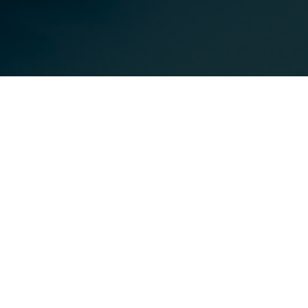
Учебная часть
+7(499)650-79-85
info@open-college.ru