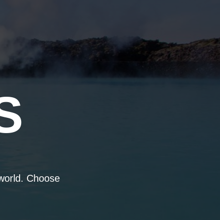
S
 world. Choose